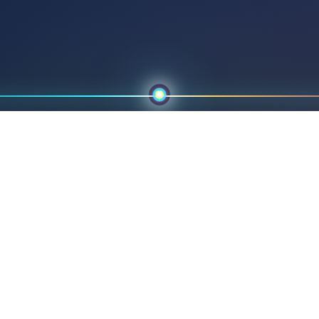
Oberflächentest
Bei unbekannten Materialien empfehlen
wir einen Test.