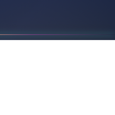
Umsetzung
Nach Abstimmung wird graviert oder ein
passender Vorschlag gemacht.