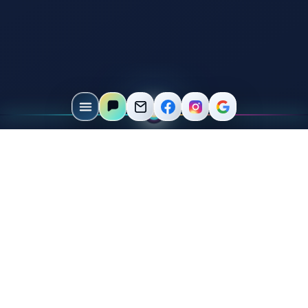
WARUM DIESES PRODUKT?
Direkt gesucht, schnell
verstanden, gut
verkäuflich.
Viele Kunden suchen ganz konkret nach trinkflaschenn
mit Gravur. Deshalb bekommt dieses Produkt eine